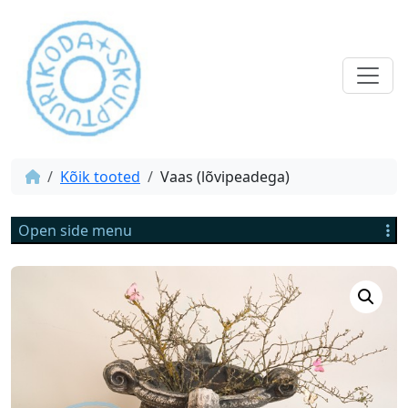
Kõik tooted
Vaas (lõvipeadega)
Open side menu