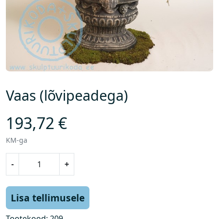
Vaas (lõvipeadega)
193,72
€
KM-ga
V
-
+
a
a
s
Lisa tellimusele
(
l
Tootekood:
209