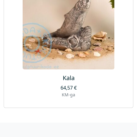
Kala
64,57
€
KM-ga