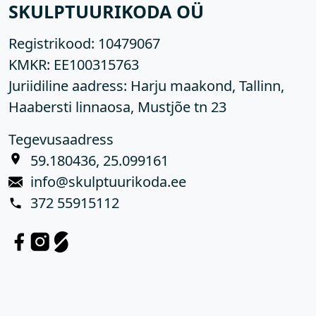
SKULPTUURIKODA OÜ
Registrikood:
10479067
KMKR:
EE100315763
Juriidiline aadress: Harju maakond, Tallinn,
Haabersti linnaosa, Mustjõe tn 23
Tegevusaadress
59.180436, 25.099161
info@skulptuurikoda.ee
372 55915112