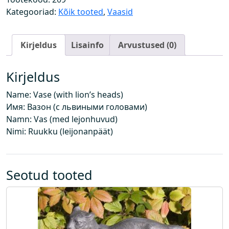
õ
Kategooriad:
Kõik tooted
,
Vaasid
v
i
Kirjeldus
Lisainfo
Arvustused (0)
p
e
a
Kirjeldus
d
Name: Vase (with lion’s heads)
e
Имя: Вазон (с львиными головами)
g
Namn: Vas (med lejonhuvud)
a
Nimi: Ruukku (leijonanpäät)
)
k
o
g
Seotud tooted
u
s