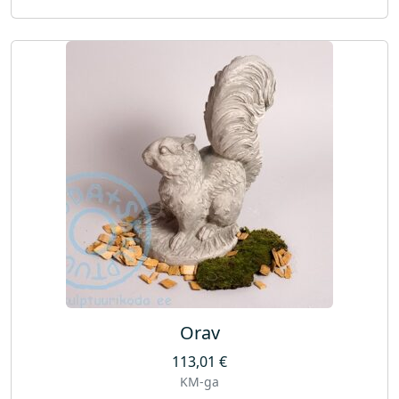
Orav
113,01
€
KM-ga