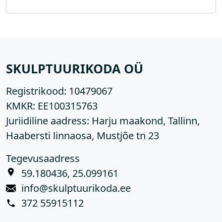
SKULPTUURIKODA OÜ
Registrikood:
10479067
KMKR:
EE100315763
Juriidiline aadress: Harju maakond, Tallinn,
Haabersti linnaosa, Mustjõe tn 23
Tegevusaadress
59.180436, 25.099161
info@skulptuurikoda.ee
372 55915112