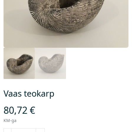
Vaas teokarp
80,72
€
KM-ga
V