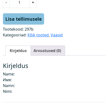
-
+
a
a
s
Lisa tellimusele
t
e
Tootekood:
297b
o
Kategooriad:
Kõik tooted
,
Vaasid
k
a
Kirjeldus
Arvustused (0)
r
p
k
Kirjeldus
o
Name:
g
Имя:
u
Namn:
s
Nimi: