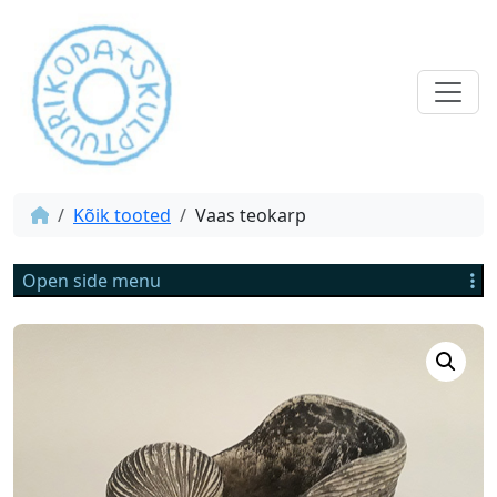
Kõik tooted
Vaas teokarp
Open side menu